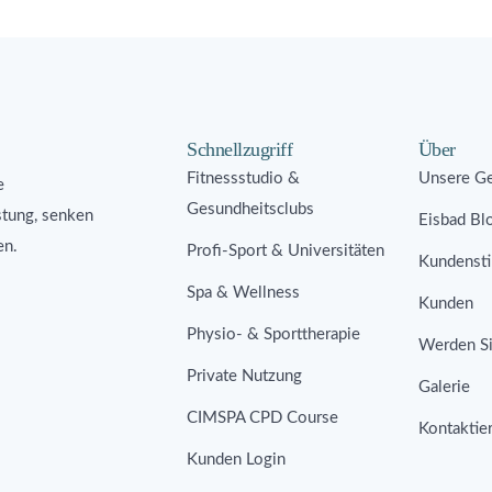
Schnellzugriff
Über
Fitnessstudio &
Unsere Ge
e
Gesundheitsclubs
stung, senken
Eisbad Bl
en.
Profi-Sport & Universitäten
Kundenst
Spa & Wellness
Kunden
Physio- & Sporttherapie
Werden Si
Private Nutzung
Galerie
CIMSPA CPD Course
Kontaktie
Kunden Login