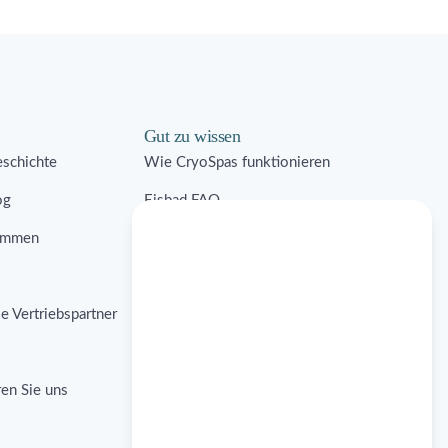
Gut zu wissen
schichte
Wie CryoSpas funktionieren
og
Eisbad FAQ
immen
Kommerzielle Lösungen
Kontraindikationen
e Vertriebspartner
Eisbad Fallstudien
Eisbad Forschung
ren Sie uns