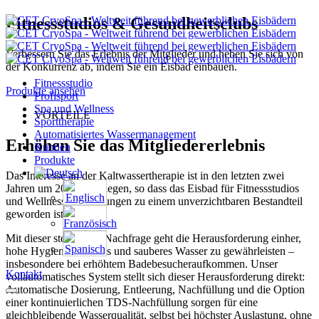
Fitnessstudios & Gesundheitsclubs
Verbessern Sie das Erlebnis der Mitglieder und heben Sie sich von
der Konkurrenz ab, indem Sie ein Eisbad einbauen.
Fitnessstudio
Produkte ansehen
Profisport
Spa und Wellness
VORTEILE
Sporttherapie
Automatisiertes Wassermanagement
Erhöhen Sie das Mitgliedererlebnis
Kunden
Produkte
Das Interesse an der Kaltwassertherapie ist in den letzten zwei
Jahren um 200 % gestiegen, so dass das Eisbad für Fitnessstudios
und Wellness Einrichtungen zu einem unverzichtbaren Bestandteil
geworden ist.
Mit dieser steigenden Nachfrage geht die Herausforderung einher,
hohe Hygienestandards und sauberes Wasser zu gewährleisten –
insbesondere bei erhöhtem Badebesucheraufkommen. Unser
Kontakt
vollautomatisches System stellt sich dieser Herausforderung direkt:
Automatische Dosierung, Entleerung, Nachfüllung und die Option
einer kontinuierlichen TDS-Nachfüllung sorgen für eine
gleichbleibende Wasserqualität, selbst bei höchster Auslastung, ohne