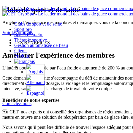
Clubs de sport et de santé
Améliorez l’expérience des membres et démarquez-vous de la concurren
Clubs de sport et de santé
Sport pro
Voir les produits
Spa et bien-être
Thérapie sportive
LES BÉNÉFICES
Gestion automatisée de l’eau
Clients
Améliorer l'expérience des membres
Produits
L’intérêt pour la thérapie par l’eau froide a augmenté de 200 % au cour
Cette demande croissante s’accompagne du défi de maintenir des norme
directement ce défi : le dosage, la vidange et le remplissage automati
intensive, sans alourdir la charge de travail de votre équipe.
Bénéficier de notre expertise
Contactez-nous
Au CET, nos experts ont conseillé des organismes de réglementation, 
mettre en œuvre une solution de récupération par bain de glace sûre, e
Nous savons qu’il peut être difficile de trouver l’espace adéquat pour
conventionnels, y compris les salles souterraines.