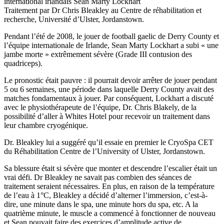
international irlandais Sean Marty Lockhart
Traitement par Dr Chris Bleakley au Centre de réhabilitation et
recherche, Université d’Ulster, Jordanstown.
Pendant l’été de 2008, le jouer de football gaelic de Derry County et
l’équipe internationale de Irlande, Sean Marty Lockhart a subi « une
jambe morte » extrêmement sévère (Grade III contusion des
quadriceps).
Le pronostic était pauvre : il pourrait devoir arrêter de jouer pendant
5 ou 6 semaines, une période dans laquelle Derry County avait des
matches fondamentaux à jouer. Par conséquent, Lockhart a discuté
avec le physiothérapeute de l’équipe, Dr. Chris Blakely, de la
possibilité d’aller à Whites Hotel pour recevoir un traitement dans
leur chambre cryogénique.
Dr. Bleakley lui a suggéré qu’il essaie en premier le CryoSpa CET
du Réhabilitation Centre de l’University of Ulster, Jordanstown.
Sa blessure était si sévère que monter et descendre l’escalier était un
vrai défi. Dr Bleakley ne savait pas combien des séances de
traitement seraient nécessaires. En plus, en raison de la température
de l’eau à 1°C, Bleakley a décidé d’alterner l’immersion, c’est-à-
dire, une minute dans le spa, une minute hors du spa, etc. A la
quatrième minute, le muscle a commencé à fonctionner de nouveau
et Sean pouvait faire des exercices d’amplitude active de