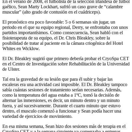
En el verano de 2008, el futbolista de la selección irlandesa de fútbol
gaélico, Sean Marty Lockhart, sufrió un caso grave de “calambre
muscular” (alto grado de contusión en el cuádriceps).
El pronóstico era poco favorable: 5 o 6 semanas sin jugar, un
periodo en el que su equipo regional, Derry, se enfrontaba con unos
partidos importantísimos. Como consecuencia, Sean habló con el
fisioterapeuta de su equipo, el Dr. Chris Bleakley, sobre la
posibilidad de tratar al paciente en la cámara criogénica del Hotel
Whites en Wicklow.
El Dr. Bleakley sugirió que primero debería probar el CryoSpa CET
en el Centro de Investigación sobre Rehabilitación de la Universidad
de Ulster.
Tal era la gravedad de su lesión que para él subir y bajar las
escaleras era una actividad casi imposible. El Dr. Bleakley tampoco
sabía cuántas sesiones de tratamiento serían necesarias. Además,
como la temperatura del agua estaba a 1ºC, tomó la decisión de
alternar las inmersiones, es decir, un minuto dentro y un minuto
fuera, y así sucesivamente. Durante el cuarto minuto que estuvo
dentro, el musculo comenzó a funcionar y Sean podía hacer una
variedad de ejercicios de movimiento.
En esa misma semana, Sean hizo dos sesiones más de terapia en el
CryoSpa CET y a la semana siguiente ya comenzaba a entrenar.