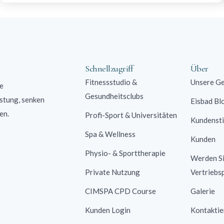
Schnellzugriff
Über
Fitnessstudio &
Unsere Ge
e
Gesundheitsclubs
stung, senken
Eisbad Bl
den.
Profi-Sport & Universitäten
Kundenst
Spa & Wellness
Kunden
Physio- & Sporttherapie
Werden S
Private Nutzung
Vertriebs
CIMSPA CPD Course
Galerie
Kunden Login
Kontaktie