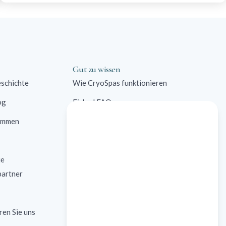
Gut zu wissen
schichte
Wie CryoSpas funktionieren
og
Eisbad FAQ
immen
Kommerzielle Lösungen
Kontraindikationen
ie
Eisbad Fallstudien
partner
Eisbad Forschung
ren Sie uns