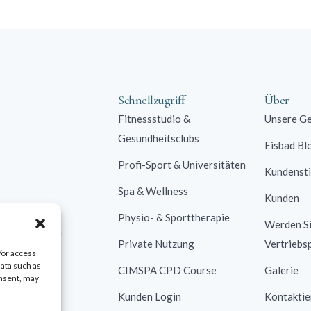
Schnellzugriff
Über
Fitnessstudio &
Unsere Ge
Gesundheitsclubs
Eisbad Bl
Profi-Sport & Universitäten
Kundenst
Spa & Wellness
Kunden
e
Physio- & Sporttherapie
Werden S
stung, senken
Private Nutzung
Vertriebs
den.
/or access
data such as
CIMSPA CPD Course
Galerie
onsent, may
Kunden Login
Kontaktie