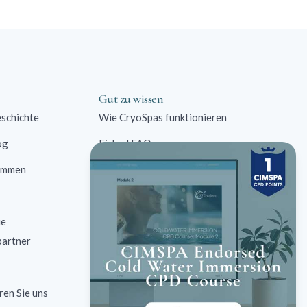
Gut zu wissen
schichte
Wie CryoSpas funktionieren
og
Eisbad FAQ
immen
Kommerzielle Lösungen
Kontraindikationen
ie
Eisbad Fallstudien
partner
Eisbad Forschung
ren Sie uns