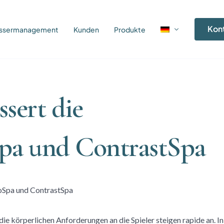
Kon
Wassermanagement
Kunden
Produkte
sert die
Spa und ContrastSpa
die körperlichen Anforderungen an die Spieler steigen rapide an. In