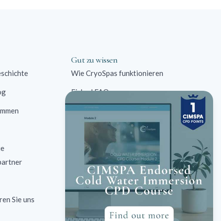
Gut zu wissen
schichte
Wie CryoSpas funktionieren
og
Eisbad FAQ
immen
Kommerzielle Lösungen
Kontraindikationen
ie
Eisbad Fallstudien
partner
Eisbad Forschung
ren Sie uns