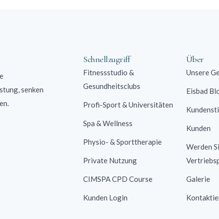
Schnellzugriff
Über
Fitnessstudio &
Unsere Ge
e
Gesundheitsclubs
stung, senken
Eisbad Bl
den.
Profi-Sport & Universitäten
Kundenst
Spa & Wellness
Kunden
Physio- & Sporttherapie
Werden S
Private Nutzung
Vertriebs
CIMSPA CPD Course
Galerie
Kunden Login
Kontaktie