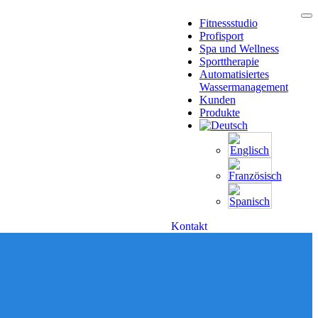
Fitnessstudio
Profisport
Spa und Wellness
Sporttherapie
Automatisiertes
Wassermanagement
Kunden
Produkte
Kontakt