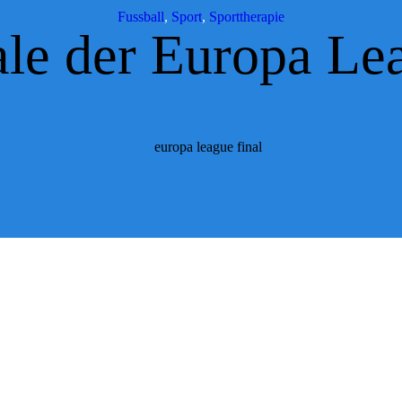
Fussball
,
Sport
,
Sporttherapie
ale der Europa Le