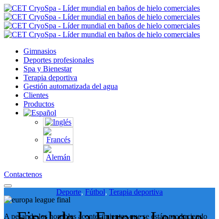
Gimnasios
Deportes profesionales
Spa y Bienestar
Terapia deportiva
Gestión automatizada del agua
Clientes
Productos
Contactenos
Deporte
,
Fútbol
,
Terapia deportiva
Final de la Europa League
A pesar de los horribles acontecimientos que se están produciendo