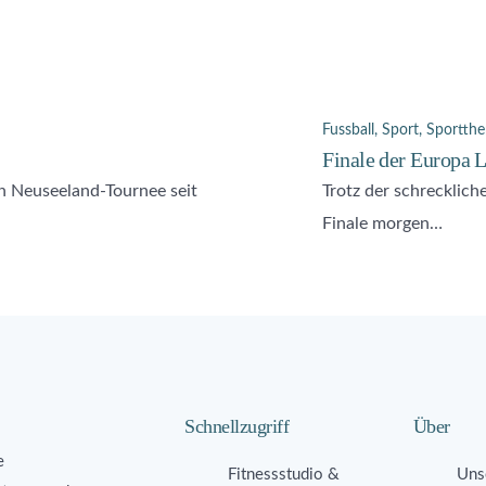
Fussball
,
Sport
,
Sportthe
Finale der Europa 
ten Neuseeland-Tournee seit
Trotz der schrecklich
Finale morgen…
Schnellzugriff
Über
e
Fitnessstudio &
Uns