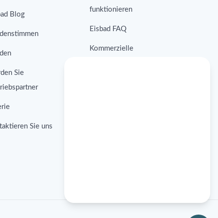
funktionieren
bad Blog
Eisbad FAQ
denstimmen
Kommerzielle
den
Lösungen
den Sie
Kontraindikationen
riebspartner
Eisbad Fallstudien
rie
Eisbad Forschung
aktieren Sie uns