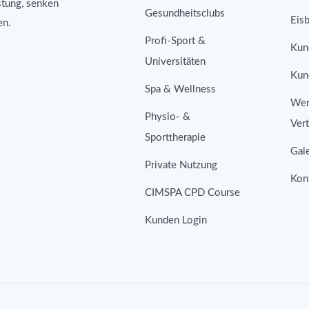
stung, senken
Gesundheitsclubs
Eis
en.
Profi-Sport &
Kun
Universitäten
Kun
Spa & Wellness
Wer
Physio- &
Vert
Sporttherapie
Gale
Private Nutzung
Kont
CIMSPA CPD Course
Kunden Login