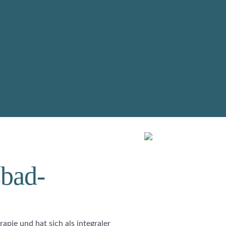
sbad-
apie und hat sich als integraler