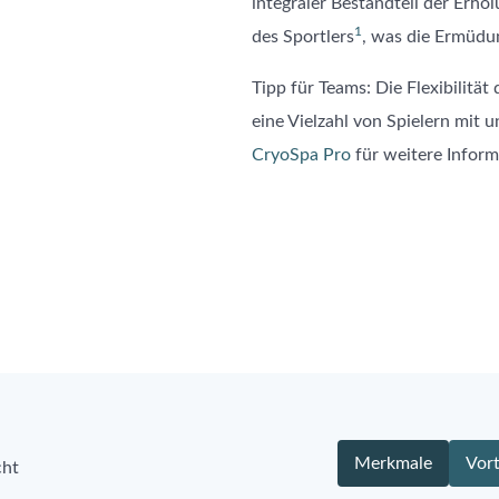
integraler Bestandteil der Erho
1
des Sportlers
, was die Ermüdu
Tipp für Teams: Die Flexibilitä
eine Vielzahl von Spielern mit 
CryoSpa Pro
für weitere Inform
Merkmale
Vort