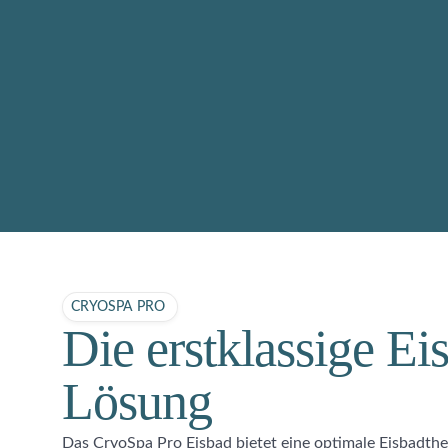
CRYOSPA PRO
Die erstklassige Ei
Lösung
Das CryoSpa Pro Eisbad bietet eine optimale Eisbadther