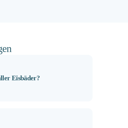
gen
ler Eisbäder?