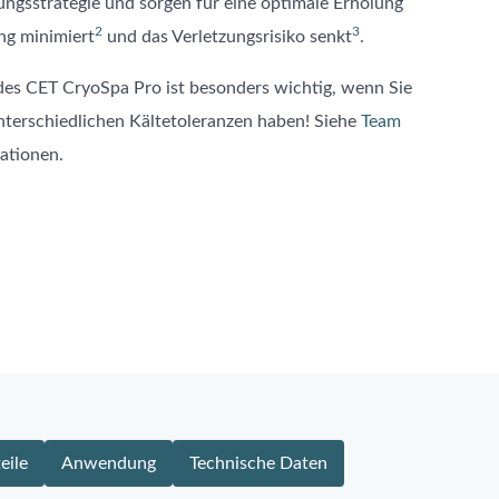
lungsstrategie und sorgen für eine optimale Erholung
2
3
ng minimiert
und das Verletzungsrisiko senkt
.
t des CET CryoSpa Pro ist besonders wichtig, wenn Sie
unterschiedlichen Kältetoleranzen haben! Siehe
Team
ationen.
eile
Anwendung
Technische Daten