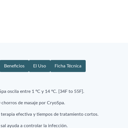
Beneficios
El Uso
Ficha Técnica
pa oscila entre 1 ºC y 14 ºC. [34F to 55F].
0 chorros de masaje por CryoSpa.
 terapia efectiva y tiempos de tratamiento cortos.
sal ayuda a controlar la infección.