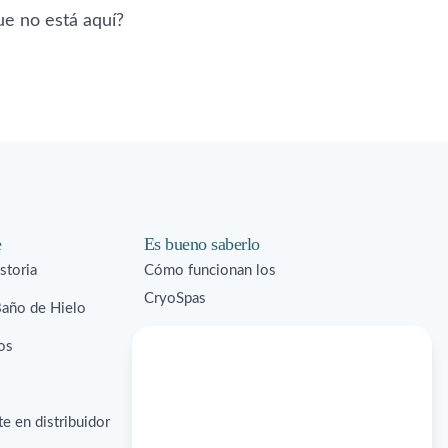
ue no está aquí?
e
Es bueno saberlo
storia
Cómo funcionan los
CryoSpas
Baño de Hielo
Preguntas frecuentes
os
Soluciones comerciales
Contraindicaciones
e en distribuidor