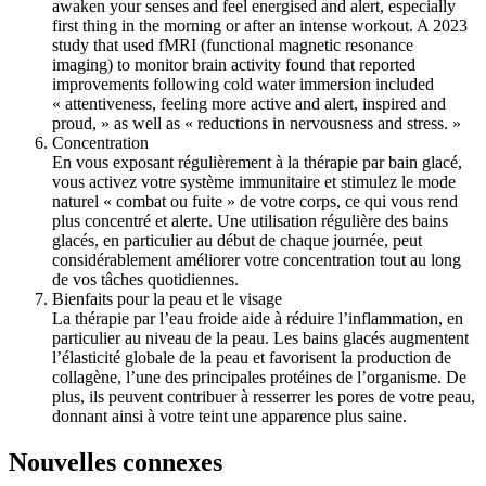
awaken your senses and feel energised and alert, especially
first thing in the morning or after an intense workout. A 2023
study that used fMRI (functional magnetic resonance
imaging) to monitor brain activity found that reported
improvements following cold water immersion included
« attentiveness, feeling more active and alert, inspired and
proud, » as well as « reductions in nervousness and stress. »
Concentration
En vous exposant régulièrement à la thérapie par bain glacé,
vous activez votre système immunitaire et stimulez le mode
naturel « combat ou fuite » de votre corps, ce qui vous rend
plus concentré et alerte. Une utilisation régulière des bains
glacés, en particulier au début de chaque journée, peut
considérablement améliorer votre concentration tout au long
de vos tâches quotidiennes.
Bienfaits pour la peau et le visage
La thérapie par l’eau froide aide à réduire l’inflammation, en
particulier au niveau de la peau. Les bains glacés augmentent
l’élasticité globale de la peau et favorisent la production de
collagène, l’une des principales protéines de l’organisme. De
plus, ils peuvent contribuer à resserrer les pores de votre peau,
donnant ainsi à votre teint une apparence plus saine.
Nouvelles connexes