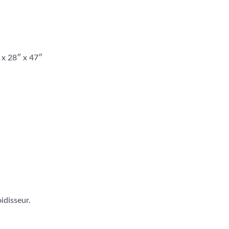
″ x 28″ x 47″
idisseur.