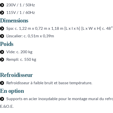
230V / 1 / 50Hz
115V / 1 / 60Hz
Dimensions
Spa: c. 1,22 m x 0,72 m x 1,18 m [L x I x h] [L x W x H] c. 48
L’escalier: c. 0,51m x 0,39m
Poids
Vide: c. 200 kg
Rempli: c. 550 kg
Refroidisseur
Refroidisseur à faible bruit et basse température.
En option
Supports en acier inoxydable pour le montage mural du refro
E.&O.E.