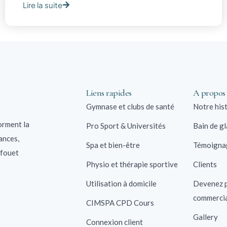
Lire la suite
Liens rapides
A propos
Gymnase et clubs de santé
Notre his
orment la
Pro Sport & Universités
Bain de g
ances,
Spa et bien-être
Témoigna
 fouet
Physio et thérapie sportive
Clients
Utilisation à domicile
Devenez p
commercia
CIMSPA CPD Cours
Gallery
Connexion client