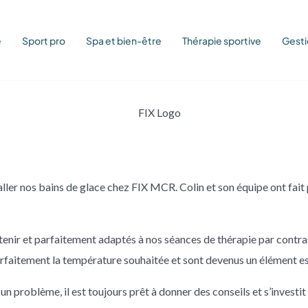
é
Sport pro
Spa et bien-être
Thérapie sportive
Gesti
er nos bains de glace chez FIX MCR. Colin et son équipe ont fait 
retenir et parfaitement adaptés à nos séances de thérapie par contra
 parfaitement la température souhaitée et sont devenus un élément e
 problème, il est toujours prêt à donner des conseils et s’investit