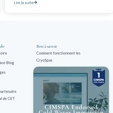
Lire la suite
 de
Bon à savoir
toire
Comment fonctionnent les
CryoSpas
lace Blog
Bain de glace FAQ
ges
Solutions commerciales
Contre-indications
artenaire
l de CET
Études de cas sur les bains
de glace