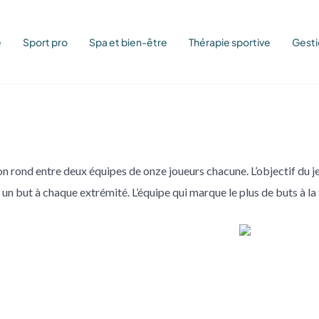
é
Sport pro
Spa et bien-être
Thérapie sportive
Gesti
lon rond entre deux équipes de onze joueurs chacune. L’objectif du j
c un but à chaque extrémité. L’équipe qui marque le plus de buts à l