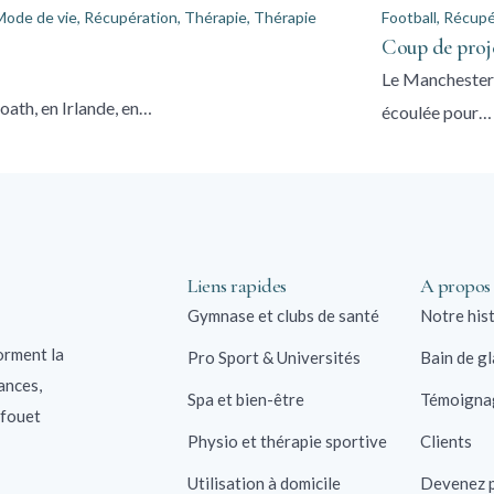
Mode de vie
,
Récupération
,
Thérapie
,
Thérapie
Football
,
Récupé
Coup de proje
Le Manchester 
oath, en Irlande, en…
écoulée pour…
Liens rapides
A propos
Gymnase et clubs de santé
Notre his
orment la
Pro Sport & Universités
Bain de g
ances,
Spa et bien-être
Témoigna
 fouet
Physio et thérapie sportive
Clients
Utilisation à domicile
Devenez p