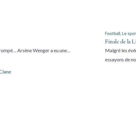
Football
,
Le spor
Finale de la 
t trompé… Arsène Wenger a eu une…
Malgré les évé
essayons de no