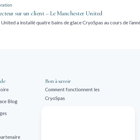
ration
cteur sur un client – Le Manchester United
United a installé quatre bains de glace CryoSpas au cours de l’ann
 de
Bon à savoir
toire
Comment fonctionnent les
CryoSpas
lace Blog
Bain de glace FAQ
ges
Solutions commerciales
Contre-indications
artenaire